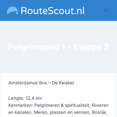
Doorgaan
naar
inhoud
Pelgrimspad 1 – Etappe 2
Amsterdamse Bos – De Kwakel
Lengte: 12,4 km
Kenmerken: Pelgrimeren & spiritualiteit, Rivieren
en kanalen, Meren, plassen en vennen, Bosrijk,