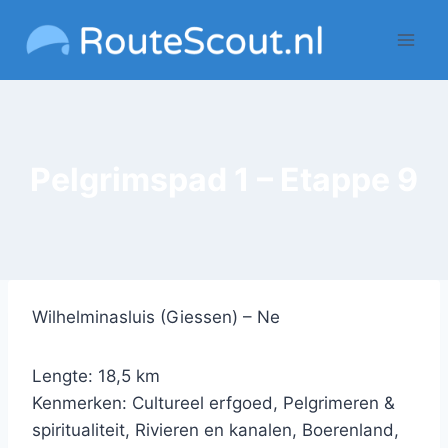
Doorgaan
naar
inhoud
Pelgrimspad 1 – Etappe 9
Wilhelminasluis (Giessen) – Ne
Lengte: 18,5 km
Kenmerken: Cultureel erfgoed, Pelgrimeren &
spiritualiteit, Rivieren en kanalen, Boerenland,