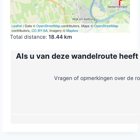
Leaflet
| Data ©
OpenStreetMap
contributors, Maps ©
OpenStreetMap
contributors,
CC-BY-SA
, Imagery ©
Mapbox
Total distance:
18.44 km
Als u van deze wandelroute heeft
Vragen of opmerkingen over de ro