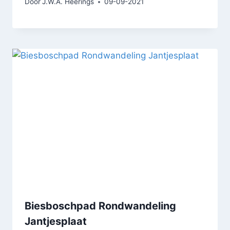
Door
J.W.A. Heerings
09-09-2021
Biesboschpad Rondwandeling
Jantjesplaat