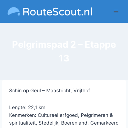
Doorgaan
naar
inhoud
Pelgrimspad 2 – Etappe
13
Schin op Geul – Maastricht, Vrijthof
Lengte: 22,1 km
Kenmerken: Cultureel erfgoed, Pelgrimeren &
spiritualiteit, Stedelijk, Boerenland, Gemarkeerd