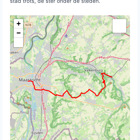
stad trots, de ster onder de steden.
+
−