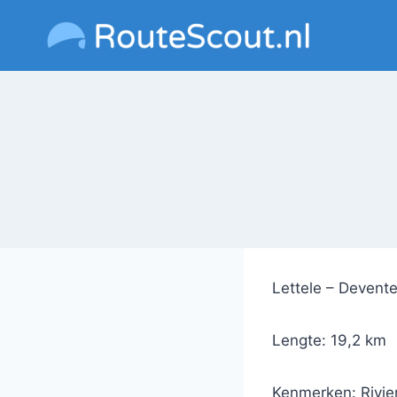
Doorgaan
naar
inhoud
Lettele – Devent
Lengte: 19,2 km
Kenmerken: Rivier