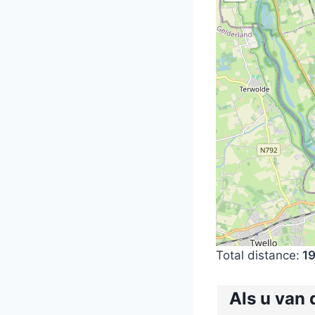
Total distance:
19
Als u van 