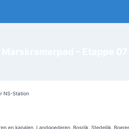
Marskramerpad – Etappe 07
er NS-Station
en en kanalen, Landgoederen, Bosrijk, Stedelijk, Boere