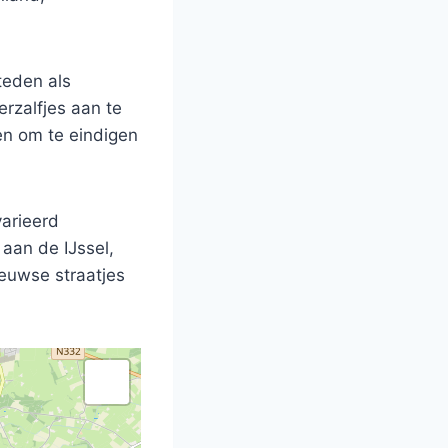
teden als
rzalfjes aan te
en om te eindigen
varieerd
aan de IJssel,
eeuwse straatjes