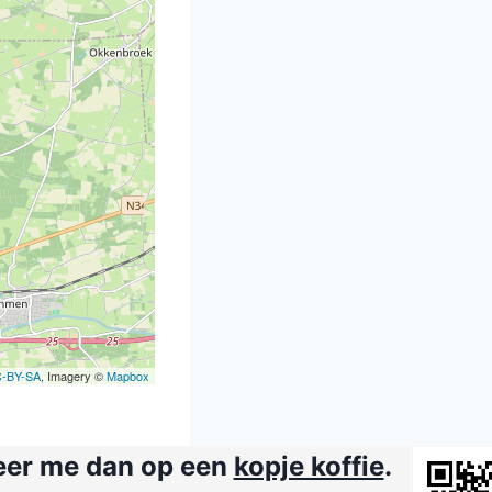
-BY-SA
, Imagery ©
Mapbox
teer me dan op een
kopje koffie
.