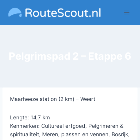
Doorgaan
naar
inhoud
Pelgrimspad 2 – Etappe 6
Maarheeze station (2 km) – Weert
Lengte: 14,7 km
Kenmerken: Cultureel erfgoed, Pelgrimeren &
spiritualiteit, Meren, plassen en vennen, Bosrijk,