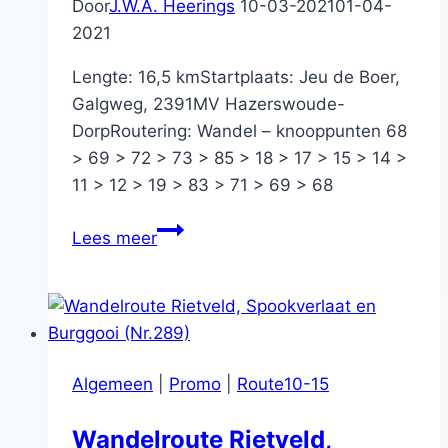
Door
J.W.A. Heerings
10-03-2021
01-04-
2021
Lengte: 16,5 kmStartplaats: Jeu de Boer,
Galgweg, 2391MV Hazerswoude-
DorpRoutering: Wandel – knooppunten 68
> 69 > 72 > 73 > 85 > 18 > 17 > 15 > 14 >
11 > 12 > 19 > 83 > 71 > 69 > 68
Rondje
Lees meer
Weipoort
Algemeen
|
Promo
|
Route10-15
Wandelroute Rietveld,