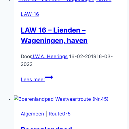
en
Burggooi
LAW-16
(Nr.289)
LAW 16 – Lienden –
Wageningen, haven
Door
J.W.A. Heerings
16-02-2019
16-03-
2022
LAW
Lees meer
16
–
Lienden
–
Algemeen
|
Route0-5
Wageningen,
haven