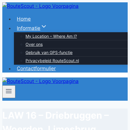
Doorgaan
naar
Home
inhoud
Informatie
My Location – Where Am I?
Over ons
Gebruik van GPS-functie
Privacybeleid RouteScout.nl
Contactformulier
LAW 16 – Driebruggen –
Woerden, Limesbrug