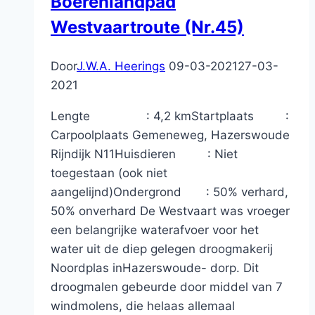
Boerenlandpad
Westvaartroute (Nr.45)
Door
J.W.A. Heerings
09-03-2021
27-03-
2021
Lengte : 4,2 kmStartplaats :
Carpoolplaats Gemeneweg, Hazerswoude
Rijndijk N11Huisdieren : Niet
toegestaan (ook niet
aangelijnd)Ondergrond : 50% verhard,
50% onverhard De Westvaart was vroeger
een belangrijke waterafvoer voor het
water uit de diep gelegen droogmakerij
Noordplas inHazerswoude- dorp. Dit
droogmalen gebeurde door middel van 7
windmolens, die helaas allemaal