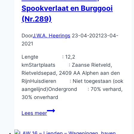
Spookverlaat en Burggooi
(Nr.289)
Door
J.W.A. Heerings
23-04-2021
23-04-
2021
Lengte : 12,2
kmStartplaats : Zaanse Rietveld,
Rietveldsepad, 2409 AA Alphen aan den
RijnHuisdieren : Niet toegestaan (ook
aangelijnd)Ondergrond : 70% verhard,
30% onverhard
Wandelroute
Lees meer
Rietveld,
Spookverlaat