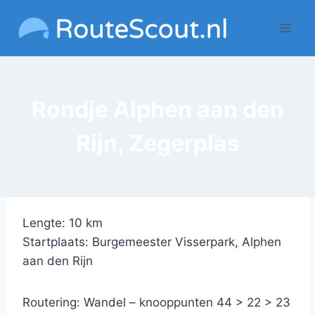
Doorgaan
naar
inhoud
Rondje Alphen aan den
Rijn, Zegerplas
Lengte: 10 km
Startplaats: Burgemeester Visserpark, Alphen
aan den Rijn
Routering: Wandel – knooppunten 44 > 22 > 23